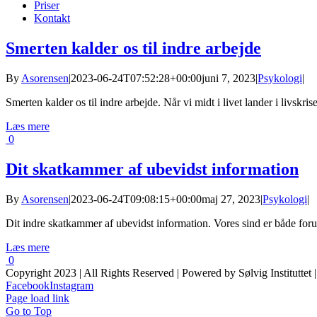
Priser
Kontakt
Smerten kalder os til indre arbejde
By
Asorensen
|
2023-06-24T07:52:28+00:00
juni 7, 2023
|
Psykologi
|
Smerten kalder os til indre arbejde. Når vi midt i livet lander i livskri
Læs mere
0
Dit skatkammer af ubevidst information
By
Asorensen
|
2023-06-24T09:08:15+00:00
maj 27, 2023
|
Psykologi
|
Dit indre skatkammer af ubevidst information. Vores sind er både foru
Læs mere
0
Copyright 2023 | All Rights Reserved | Powered by Sølvig Instituttet 
Facebook
Instagram
Page load link
Go to Top