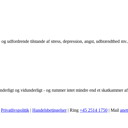
se og udfordrende tilstande af stress, depression, angst, udbrændthed mv., 
nderligt og vidunderligt - og rummer intet mindre end et skatkammer af 
|
Privatlivspolitik
|
Handelsbetingelser
| Ring
+45 2514 1750
| Mail
anet