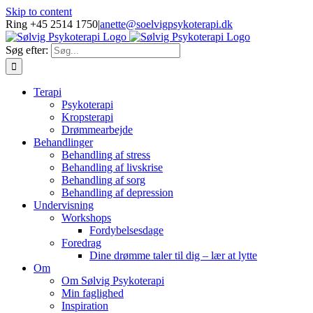
Skip to content
Ring +45 2514 1750
|
anette@soelvigpsykoterapi.dk
Søg efter:
Terapi
Psykoterapi
Kropsterapi
Drømmearbejde
Behandlinger
Behandling af stress
Behandling af livskrise
Behandling af sorg
Behandling af depression
Undervisning
Workshops
Fordybelsesdage
Foredrag
Dine drømme taler til dig – lær at lytte
Om
Om Sølvig Psykoterapi
Min faglighed
Inspiration